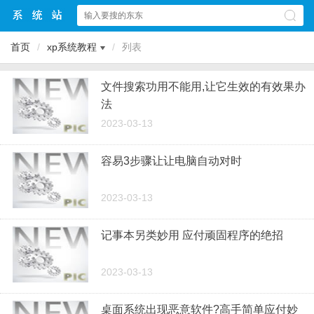
首页
/
xp系统教程
/
列表
文件搜索功用不能用,让它生效的有效果办
法
2023-03-13
容易3步骤让让电脑自动对时
2023-03-13
记事本另类妙用 应付顽固程序的绝招
2023-03-13
桌面系统出现恶意软件?高手简单应付妙