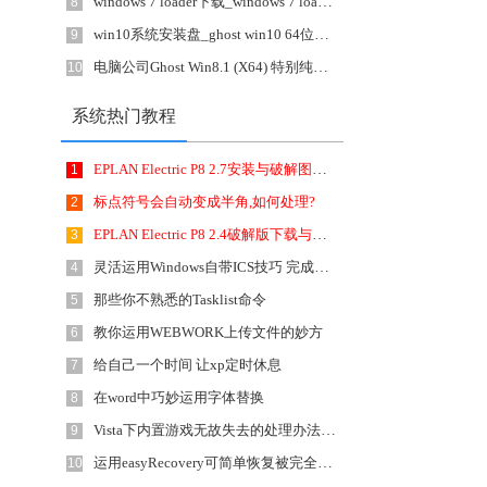
windows 7 loader下载_windows 7 loader(Win7激活工具)1.0.0.1绿色版
8
win10系统安装盘_ghost win10 64位旗舰版 增强正式版下载 v1807
9
电脑公司Ghost Win8.1 (X64) 特别纯净版v1906(2019.06)永久激活 ISO高速下载
10
系统热门教程
EPLAN Electric P8 2.7安装与破解图文详细教程
1
标点符号会自动变成半角,如何处理?
2
EPLAN Electric P8 2.4破解版下载与激活图文详细教程
3
灵活运用Windows自带ICS技巧 完成上网共享
4
那些你不熟悉的Tasklist命令
5
教你运用WEBWORK上传文件的妙方
6
给自己一个时间 让xp定时休息
7
在word中巧妙运用字体替换
8
Vista下内置游戏无故失去的处理办法 在Windows Vista中，正如
9
运用easyRecovery可简单恢复被完全删除的文件
10