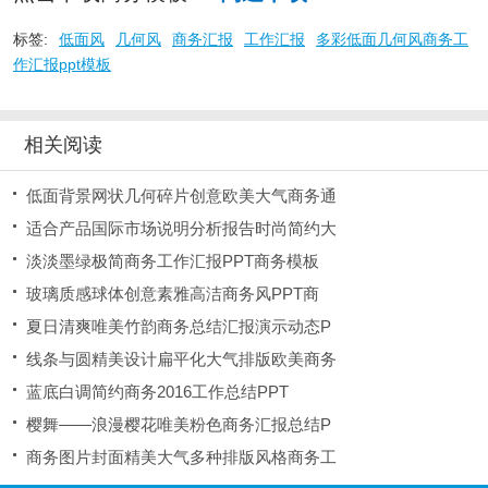
标签:
低面风
几何风
商务汇报
工作汇报
多彩低面几何风商务工
作汇报ppt模板
相关阅读
低面背景网状几何碎片创意欧美大气商务通
适合产品国际市场说明分析报告时尚简约大
淡淡墨绿极简商务工作汇报PPT商务模板
玻璃质感球体创意素雅高洁商务风PPT商
夏日清爽唯美竹韵商务总结汇报演示动态P
线条与圆精美设计扁平化大气排版欧美商务
蓝底白调简约商务2016工作总结PPT
樱舞——浪漫樱花唯美粉色商务汇报总结P
商务图片封面精美大气多种排版风格商务工