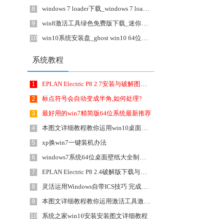
windows 7 loader下载_windows 7 loader(Win7激活工具)1.0.0.1绿色版
8
win8激活工具绿色免费版下载_迷你版KMS(Win10/Win7/Win8/Office激活工具)7.8.8
9
win10系统安装盘_ghost win10 64位旗舰版 增强正式版下载 v1807
10
系统教程
EPLAN Electric P8 2.7安装与破解图文详细教程
1
标点符号会自动变成半角,如何处理?
2
最好用的win7精简版64位系统最新推荐
3
本图文详细教程教你运用win10桌面小工具
4
xp换win7一键装机办法
5
windows7系统64位桌面壁纸大全制作详细说明
6
EPLAN Electric P8 2.4破解版下载与激活图文详细教程
7
灵活运用Windows自带ICS技巧 完成上网共享
8
本图文详细教程教你运用激活工具激活win10
9
系统之家win10安装安装图文详细教程
10