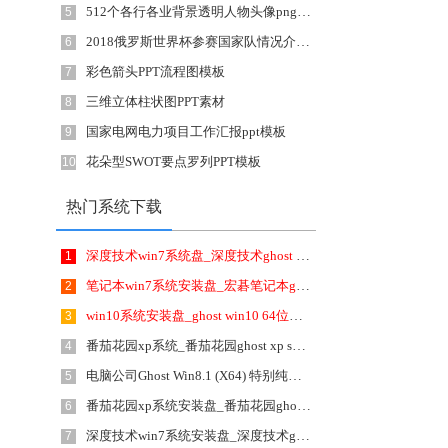
512个各行各业背景透明人物头像png图标素材
5
2018俄罗斯世界杯参赛国家队情况介绍ppt模板
6
彩色箭头PPT流程图模板
7
三维立体柱状图PPT素材
8
国家电网电力项目工作汇报ppt模板
9
花朵型SWOT要点罗列PPT模板
10
热门系统下载
深度技术win7系统盘_深度技术ghost win7 64位极速旗舰版v2020年4月(2020.04) ISO镜像高速下载
1
笔记本win7系统安装盘_宏碁笔记本ghost win7 64位官方旗舰版v1807 ISO镜像提供下载
2
win10系统安装盘_ghost win10 64位正式破解版v1806 ISO镜像提供下载
3
番茄花园xp系统_番茄花园ghost xp sp3经典怀旧版v1906(2019.06) ISO镜像高速下载
4
电脑公司Ghost Win8.1 (X64) 特别纯净版2020年1月(2020.01)永久激活 ISO高速下载
5
番茄花园xp系统安装盘_番茄花园ghost xp sp3经典怀旧版v1708 ISO镜像提供下载
6
深度技术win7系统安装盘_深度技术ghost win7 32位硬盘直装版v1807 ISO镜像提供下载
7