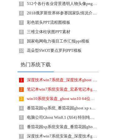
512个各行各业背景透明人物头像png图标素材
5
2018俄罗斯世界杯参赛国家队情况介绍ppt模板
6
彩色箭头PPT流程图模板
7
三维立体柱状图PPT素材
8
国家电网电力项目工作汇报ppt模板
9
花朵型SWOT要点罗列PPT模板
10
热门系统下载
深度技术win7系统盘_深度技术ghost win7 64位极速旗舰版v2020年4月(2020.04) ISO镜像高速下载
1
笔记本win7系统安装盘_宏碁笔记本ghost win7 64位官方旗舰版v1807 ISO镜像提供下载
2
win10系统安装盘_ghost win10 64位正式破解版v1806 ISO镜像提供下载
3
番茄花园xp系统_番茄花园ghost xp sp3经典怀旧版v1906(2019.06) ISO镜像高速下载
4
电脑公司Ghost Win8.1 (X64) 特别纯净版2020年1月(2020.01)永久激活 ISO高速下载
5
番茄花园xp系统安装盘_番茄花园ghost xp sp3经典怀旧版v1708 ISO镜像提供下载
6
深度技术win7系统安装盘_深度技术ghost win7 32位硬盘直装版v1807 ISO镜像提供下载
7