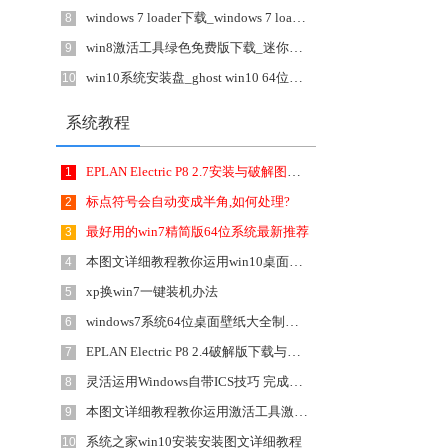
windows 7 loader下载_windows 7 loader(Win7激活工具)1.0.0.1绿色版
8
win8激活工具绿色免费版下载_迷你版KMS(Win10/Win7/Win8/Office激活工具)7.8.8
9
win10系统安装盘_ghost win10 64位旗舰版 增强正式版下载 v1807
10
系统教程
EPLAN Electric P8 2.7安装与破解图文详细教程
1
标点符号会自动变成半角,如何处理?
2
最好用的win7精简版64位系统最新推荐
3
本图文详细教程教你运用win10桌面小工具
4
xp换win7一键装机办法
5
windows7系统64位桌面壁纸大全制作详细说明
6
EPLAN Electric P8 2.4破解版下载与激活图文详细教程
7
灵活运用Windows自带ICS技巧 完成上网共享
8
本图文详细教程教你运用激活工具激活win10
9
系统之家win10安装安装图文详细教程
10